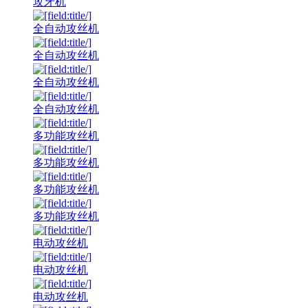
攻牙机
全自动攻丝机
全自动攻丝机
全自动攻丝机
全自动攻丝机
多功能攻丝机
多功能攻丝机
多功能攻丝机
多功能攻丝机
电动攻丝机
电动攻丝机
电动攻丝机