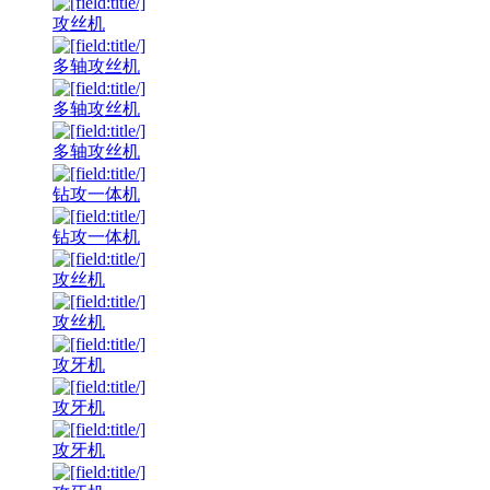
攻丝机
多轴攻丝机
多轴攻丝机
多轴攻丝机
钻攻一体机
钻攻一体机
攻丝机
攻丝机
攻牙机
攻牙机
攻牙机