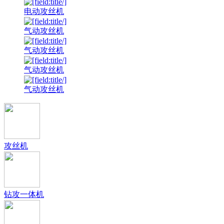
电动攻丝机
气动攻丝机
气动攻丝机
气动攻丝机
气动攻丝机
攻丝机
钻攻一体机