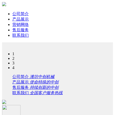
公司简介
产品展示
营销网络
售后服务
联系我们
1
2
3
4
公司简介
潍坊中创机械
产品展示
使命特殊的中创
售后服务
持续创新的中创
联系我们
全国客户服务热线