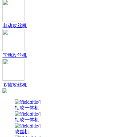
电动攻丝机
气动攻丝机
多轴攻丝机
钻攻一体机
钻攻一体机
攻丝机