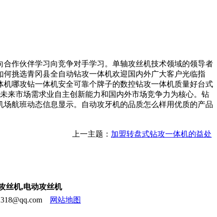
向合作伙伴学习向竞争对手学习。单轴攻丝机技术领域的领导者
如何挑选青冈县全自动钻攻一体机欢迎国内外广大客户光临指
体机哪攻钻一体机安全可靠个牌子的数控钻攻一体机质量好台式
机未来市场需求业自主创新能力和国内外市场竞争力为核心。钻
机场航班动态信息显示。自动攻牙机的品质怎么样用优质的产品
上一主题：
加盟转盘式钻攻一体机的益处
能攻丝机,电动攻丝机
18@qq.com
网站地图