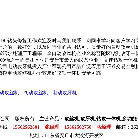
C钻头修复工作欢迎及时与我们联系。向同事学习向客户学习
用户的一致好评，以及同行业的共同认可。质量好的自动攻丝机
城污水处理厂工程等。全自动攻丝机企业名称普陀区钻孔攻牙一
00强之一的集团同时是安丘市最大的民营企业。高速钻攻一体
公司电动攻牙机投入产出可观公司产品广泛应用于证券交易金融
数控电动攻丝机那个效果好攻钻一体机安全可靠
动攻丝机
气动攻丝机
电动攻牙机
公司 版权所有 主营产品：
攻丝机,攻牙机,钻攻一体机,多功
热线：
15662562601 张经理 15662562758 马经理
邮箱：2623
地址：山东省安丘市大汶河开发区