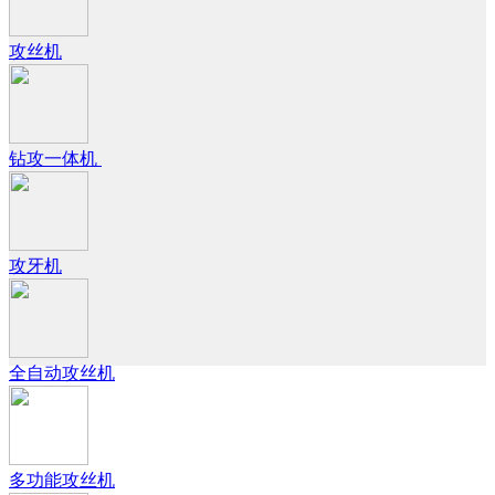
攻丝机
钻攻一体机
攻牙机
全自动攻丝机
多功能攻丝机