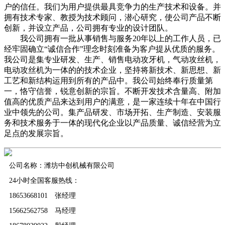
户的信任。我们为用户提供最具竞争力的生产技术和设备。并
拥有技术专家、教授为技术顾问，潜心研究，使公司产品不断
创新，并设立产品，公司拥有专业的设计团队。
我公司拥有一批从事销售与服务20年以上的工作人员，已
经牢固确立“诚信合作”理念时刻准备为客户提从优质的服务。
我公司是集专业研发、生产、销售电动攻牙机，气动攻丝机，
电动攻丝机为一体的的技术企业，坚持将新技术、新思想、新
工艺和新结构运用到所有的产品中。我公司始终奉行质量第
一，恪守信誉，锐意创新的宗旨。不断开发技术含量高、附加
值高的优质产品来达到用户的满意，是一家连续十年在中国行
业中领先的公司。集产品研发、市场开拓、生产制造、安装服
务和技术服务于一体的现代化企业以产品质量、诚信经营为立
足点的发展宗旨。
公司名称：潍坊中创机械有限公司
24小时全国客服热线：
18653668101 张经理
15662562758 马经理