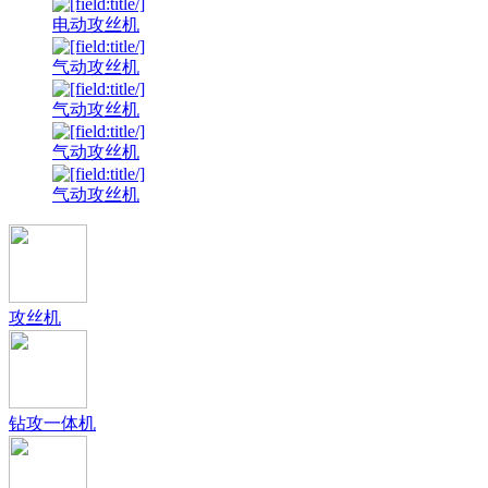
电动攻丝机
气动攻丝机
气动攻丝机
气动攻丝机
气动攻丝机
攻丝机
钻攻一体机