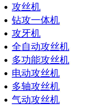
攻丝机
钻攻一体机
攻牙机
全自动攻丝机
多功能攻丝机
电动攻丝机
多轴攻丝机
气动攻丝机