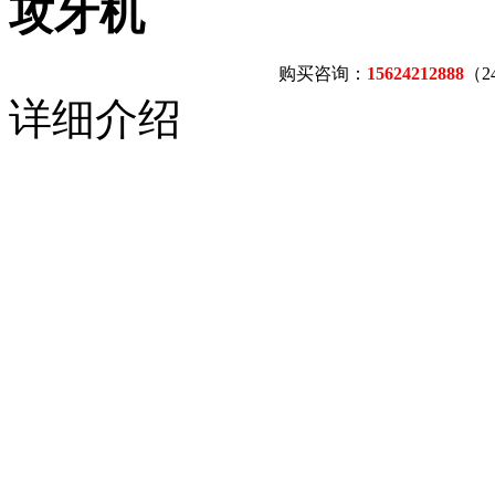
攻牙机
购买咨询：
15624212888
（
详细介绍