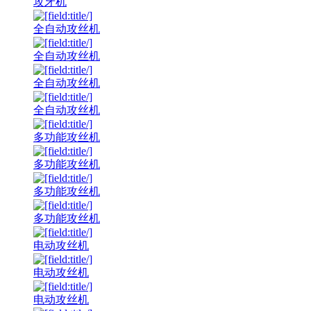
攻牙机
全自动攻丝机
全自动攻丝机
全自动攻丝机
全自动攻丝机
多功能攻丝机
多功能攻丝机
多功能攻丝机
多功能攻丝机
电动攻丝机
电动攻丝机
电动攻丝机