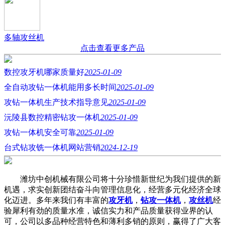
多轴攻丝机
点击查看更多产品
数控攻牙机哪家质量好
2025-01-09
全自动攻钻一体机能用多长时间
2025-01-09
攻钻一体机生产技术指导意见
2025-01-09
沅陵县数控精密钻攻一体机
2025-01-09
攻钻一体机安全可靠
2025-01-09
台式钻攻铣一体机网站营销
2024-12-19
潍坊中创机械有限公司将十分珍惜新世纪为我们提供的新
机遇，求实创新团结奋斗向管理信息化，经营多元化经济全球
化迈进。多年来我们有丰富的
攻牙机
，
钻攻一体机
，
攻丝机
经
验犀利有劲的质量水准，诚信实力和产品质量获得业界的认
可，公司以多品种经营特色和薄利多销的原则，赢得了广大客