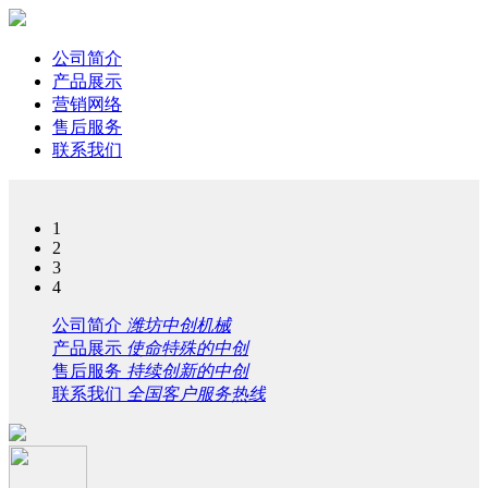
公司简介
产品展示
营销网络
售后服务
联系我们
1
2
3
4
公司简介
潍坊中创机械
产品展示
使命特殊的中创
售后服务
持续创新的中创
联系我们
全国客户服务热线