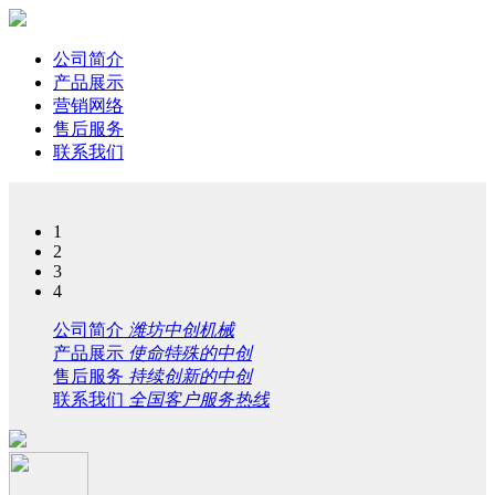
公司简介
产品展示
营销网络
售后服务
联系我们
1
2
3
4
公司简介
潍坊中创机械
产品展示
使命特殊的中创
售后服务
持续创新的中创
联系我们
全国客户服务热线