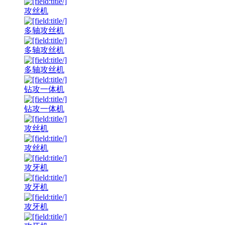
攻丝机
多轴攻丝机
多轴攻丝机
多轴攻丝机
钻攻一体机
钻攻一体机
攻丝机
攻丝机
攻牙机
攻牙机
攻牙机