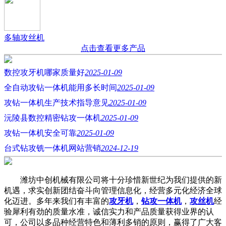
多轴攻丝机
点击查看更多产品
数控攻牙机哪家质量好
2025-01-09
全自动攻钻一体机能用多长时间
2025-01-09
攻钻一体机生产技术指导意见
2025-01-09
沅陵县数控精密钻攻一体机
2025-01-09
攻钻一体机安全可靠
2025-01-09
台式钻攻铣一体机网站营销
2024-12-19
潍坊中创机械有限公司将十分珍惜新世纪为我们提供的新
机遇，求实创新团结奋斗向管理信息化，经营多元化经济全球
化迈进。多年来我们有丰富的
攻牙机
，
钻攻一体机
，
攻丝机
经
验犀利有劲的质量水准，诚信实力和产品质量获得业界的认
可，公司以多品种经营特色和薄利多销的原则，赢得了广大客