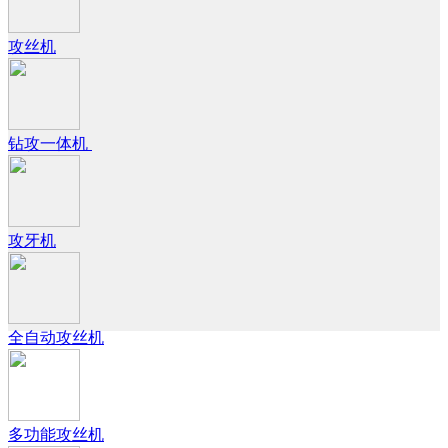
攻丝机
钻攻一体机
攻牙机
全自动攻丝机
多功能攻丝机