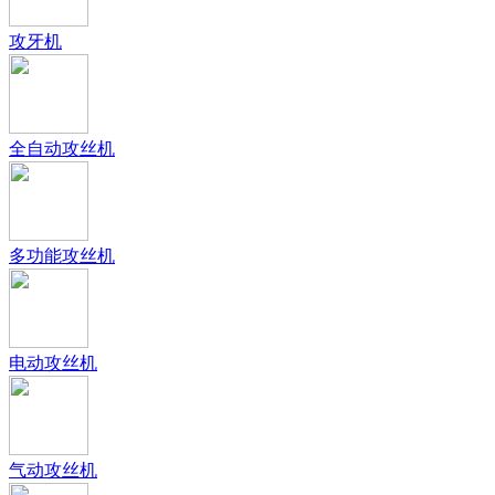
攻牙机
全自动攻丝机
多功能攻丝机
电动攻丝机
气动攻丝机