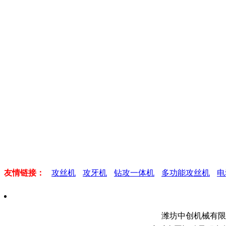
友情链接：
攻丝机
攻牙机
钻攻一体机
多功能攻丝机
电
潍坊中创机械有限