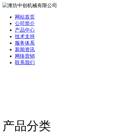
网站首页
公司简介
产品中心
技术支持
服务体系
新闻资讯
网络营销
联系我们
产品分类