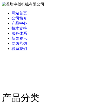
网站首页
公司简介
产品中心
技术支持
服务体系
新闻资讯
网络营销
联系我们
产品分类