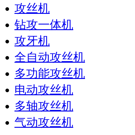
攻丝机
钻攻一体机
攻牙机
全自动攻丝机
多功能攻丝机
电动攻丝机
多轴攻丝机
气动攻丝机