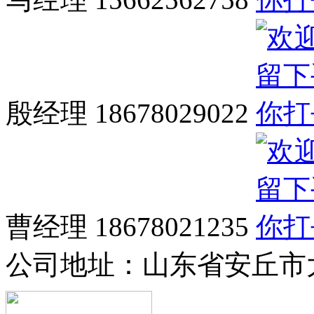
殷经理 18678029022
曹经理 18678021235
公司地址：山东省安丘市