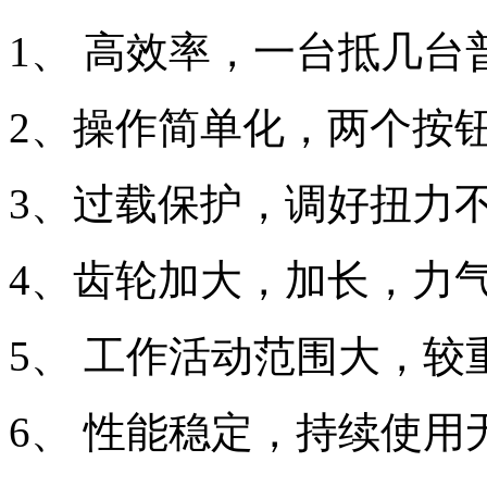
1、 高效率，一台抵几台
2、操作简单化，两个按
3、过载保护，调好扭力
4、齿轮加大，加长，力
5、 工作活动范围大，
6、 性能稳定，持续使用