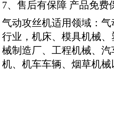
7、售后有保障 产品免费
气动攻丝机适用领域：气
行业，机床、模具机械、
械制造厂、工程机械、汽
机、机车车辆、烟草机械