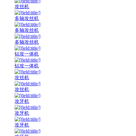
攻丝机
多轴攻丝机
多轴攻丝机
多轴攻丝机
钻攻一体机
钻攻一体机
攻丝机
攻丝机
攻牙机
攻牙机
攻牙机