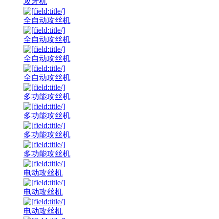
攻牙机
全自动攻丝机
全自动攻丝机
全自动攻丝机
全自动攻丝机
多功能攻丝机
多功能攻丝机
多功能攻丝机
多功能攻丝机
电动攻丝机
电动攻丝机
电动攻丝机