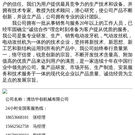
户的信任。我们为用户提供最具竞争力的生产技术和设备。并
拥有技术专家、教授为技术顾问，潜心研究，使公司产品不断
创新，并设立产品，公司拥有专业的设计团队。
我公司拥有一批从事销售与服务20年以上的工作人员，已
经牢固确立“诚信合作”理念时刻准备为客户提从优质的服务。
我公司是集专业研发、生产、销售电动攻牙机，气动攻丝机，
电动攻丝机为一体的的技术企业，坚持将新技术、新思想、新
工艺和新结构运用到所有的产品中。我公司始终奉行质量第
一，恪守信誉，锐意创新的宗旨。不断开发技术含量高、附加
值高的优质产品来达到用户的满意，是一家连续十年在中国行
业中领先的公司。集产品研发、市场开拓、生产制造、安装服
务和技术服务于一体的现代化企业以产品质量、诚信经营为立
足点的发展宗旨。
公司名称：潍坊中创机械有限公司
24小时全国客服热线：
18653668101 张经理
15662562758 马经理