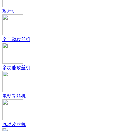
攻牙机
全自动攻丝机
多功能攻丝机
电动攻丝机
气动攻丝机